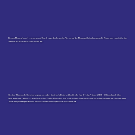
Die kleine Meerjungfrau sehnt sich danach, ein Mensch zu werden. Der schöne Prinz, der auf dem Meer segelt, hat es ihr angetan. Die Wasserhexe verspricht ihr eine
menschliche Gestalt und lockt sie so in die Falle...
Mit seinem Märchen »Die kleine Meerjungfrau« verzaubert der dänische Dichter und Schriftsteller Hans Christian Andersen (1805-1875) bereits seit vielen
Generationen sein Publikum. Unter der Regie von Prof. Eberhard Streul und mit der Musik von Frank Steuerwald führt die Musikbühne Mannheim nun schon seit vielen
Jahren die eigene Interpretation der Geschichte als eine ihrer erfolgreichsten Produktionen auf.